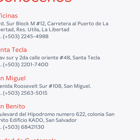
icinas
vd. Sur Block M #12, Carretera al Puerto de La
ertad, Res. Utila, La Libertad
l. (+503) 2245-4988
nta Tecla
av sur y 2da calle oriente #48, Santa Tecla
l. (+503) 2201-7400
n Miguel
enida Roosevelt Sur #108, San Miguel.
l. (+503) 2563-5015
n Benito
ulevard del Hipodromo numero 622, colonia San
nito Edificio KADO, San Salvador
l. (+503) 68421130