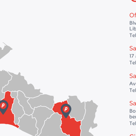
Of
Bl
Lib
Te
Sa
17 
Te
Sa
Av
Te
Sa
Bo
be
Te