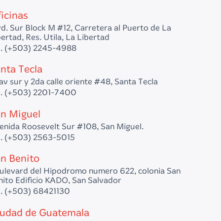
icinas
vd. Sur Block M #12, Carretera al Puerto de La
ertad, Res. Utila, La Libertad
l. (+503) 2245-4988
nta Tecla
av sur y 2da calle oriente #48, Santa Tecla
l. (+503) 2201-7400
n Miguel
enida Roosevelt Sur #108, San Miguel.
l. (+503) 2563-5015
n Benito
ulevard del Hipodromo numero 622, colonia San
nito Edificio KADO, San Salvador
l. (+503) 68421130
udad de Guatemala