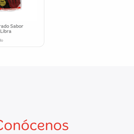
rado Sabor
 Libra
do
Conócenos