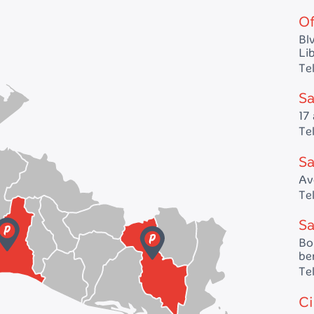
Of
Bl
Lib
Te
Sa
17 
Te
Sa
Av
Te
Sa
Bo
be
Te
Ci